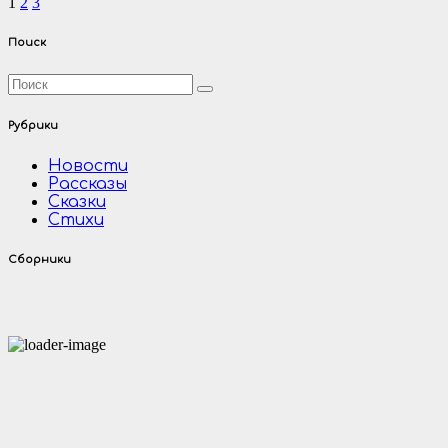
Пагинация
1
2
3
записей
Поиск
Рубрики
Новости
Рассказы
Сказки
Стихи
Сборники