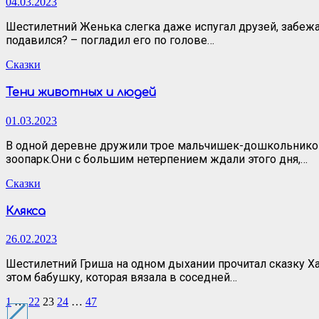
04.03.2023
Шестилетний Женька слегка даже испугал друзей, забежа
подавился? – погладил его по голове…
Сказки
Тени животных и людей
01.03.2023
В одной деревне дружили трое мальчишек-дошкольников: 
зоопарк.Они с большим нетерпением ждали этого дня,…
Сказки
Клякса
26.02.2023
Шестилетний Гриша на одном дыхании прочитал сказку Хан
этом бабушку, которая вязала в соседней…
Пагинация
1
…
22
23
24
…
47