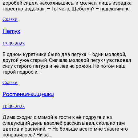
воробей сидел, нахохлившись, и молчал, лишь изредка
горестно вздыхая. — Ты чего, Щебетун? – подскочил к…
Сказки
Петух
13.09.2023
В одном курятнике было два петуха — один молодой,
другой уже старый. Сначала молодой петух чувствовал
силу старого петуха и не лез на рожон. Но потом наш
герой подрос и…
Сказки
Растения-хищники
10.09.2023
Дима сходил с мамой в гости к её подруге и на
следующий день взахлёб рассказывал, сколько там
цветов и растений. — Но больше всего мне знаете что
понравилось? Ни за…