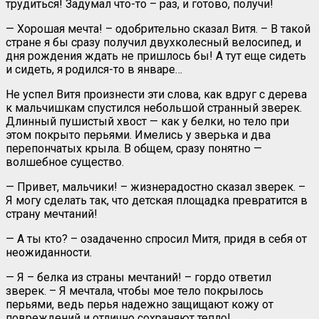
трудиться! Задумал что-то – раз, и готово, получи!
— Хорошая мечта! – одобрительно сказал Витя. – В такой
стране я бы сразу получил двухколесный велосипед, и
дня рождения ждать не пришлось бы! А тут еще сидеть
и сидеть, я родился-то в январе…
Не успел Витя произнести эти слова, как вдруг с дерева
к мальчишкам спустился небольшой странный зверек.
Длинный пушистый хвост — как у белки, но тело при
этом покрыто перьями. Имелись у зверька и два
перепончатых крыла. В общем, сразу понятно —
волшебное существо.
— Привет, мальчики! – жизнерадостно сказал зверек. –
Я могу сделать так, что детская площадка превратится в
страну мечтаний!
— А ты кто? – озадаченно спросил Митя, придя в себя от
неожиданности.
— Я – белка из страны мечтаний! – гордо ответил
зверек. – Я мечтала, чтобы мое тело покрылось
перьями, ведь перья надежно защищают кожу от
повреждений и отлично сохраняют тепло!