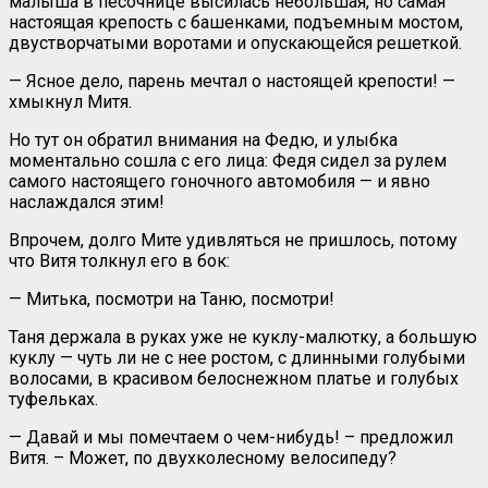
малыша в песочнице высилась небольшая, но самая
настоящая крепость с башенками, подъемным мостом,
двустворчатыми воротами и опускающейся решеткой.
— Ясное дело, парень мечтал о настоящей крепости! —
хмыкнул Митя.
Но тут он обратил внимания на Федю, и улыбка
моментально сошла с его лица: Федя сидел за рулем
самого настоящего гоночного автомобиля — и явно
наслаждался этим!
Впрочем, долго Мите удивляться не пришлось, потому
что Витя толкнул его в бок:
— Митька, посмотри на Таню, посмотри!
Таня держала в руках уже не куклу-малютку, а большую
куклу — чуть ли не с нее ростом, с длинными голубыми
волосами, в красивом белоснежном платье и голубых
туфельках.
— Давай и мы помечтаем о чем-нибудь! – предложил
Витя. – Может, по двухколесному велосипеду?