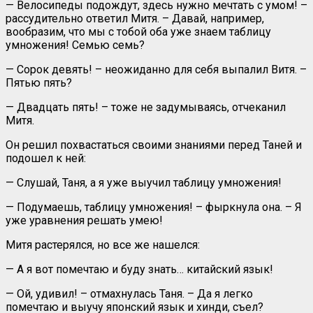
— Велосипеды подождут, здесь нужно мечтать с умом! –
рассудительно ответил Митя. – Давай, например,
вообразим, что мы с тобой оба уже знаем таблицу
умножения! Семью семь?
— Сорок девять! – неожиданно для себя выпалил Витя. –
Пятью пять?
— Двадцать пять! – тоже не задумываясь, отчеканил
Митя.
Он решил похвастаться своими знаниями перед Таней и
подошел к ней:
— Слушай, Таня, а я уже выучил таблицу умножения!
— Подумаешь, таблицу умножения! – фыркнула она. – Я
уже уравнения решать умею!
Митя растерялся, но все же нашелся:
— А я вот помечтаю и буду знать… китайский язык!
— Ой, удивил! – отмахнулась Таня. – Да я легко
помечтаю и выучу японский язык и хинди, съел?