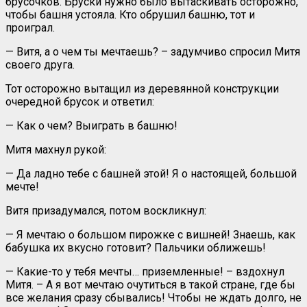
брусочков. Бруски нужно было вытаскивать осторожно,
чтобы башня устояла. Кто обрушил башню, тот и
проиграл.
— Витя, а о чем ты мечтаешь? – задумчиво спросил Митя
своего друга.
Тот осторожно вытащил из деревянной конструкции
очередной брусок и ответил:
— Как о чем? Выиграть в башню!
Митя махнул рукой:
— Да ладно тебе с башней этой! Я о настоящей, большой
мечте!
Витя призадумался, потом воскликнул:
— Я мечтаю о большом пирожке с вишней! Знаешь, как
бабушка их вкусно готовит? Пальчики оближешь!
— Какие-то у тебя мечты… приземленные! – вздохнул
Митя. – А я вот мечтаю очутиться в такой стране, где бы
все желания сразу сбывались! Чтобы не ждать долго, не