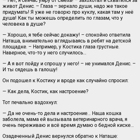
— Нет, я сейчас умру от смеха! – захохотал и схватился за
живот Денис. – Глаза – зеркало души, надо же такое
придумать! Я уже не говорю про куклу, какая там у неё
душа! Как ты можешь определить по глазам, что у
человека в душе?
— Хорошо, я тебе сейчас докажу! – спокойно ответила
Наташа, внимательно вглядываясь в ребят на детской
площадке. – Например, у Костика глаза грустные.
Наверное, что-то у него случилось…
— А я вот пойду и спрошу у него! – не унимался Денис. –
И ты сядешь в галошу!
Он подошел к Костику и вроде как случайно спросил:
— Как дела, Костик, как настроение?
Тот печально вздохнул:
— Да не очень-то дела и настроение… Наша кошка
заболела, мама ей вызывала ветеринарного врача, я
очень переживаю и всё время думаю о бедной киске…
Озадаченный Денис вернулся обратно к Наташе: