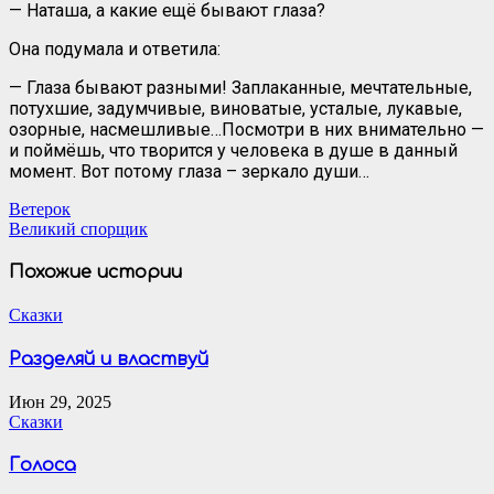
— Наташа, а какие ещё бывают глаза?
Она подумала и ответила:
— Глаза бывают разными! Заплаканные, мечтательные,
потухшие, задумчивые, виноватые, усталые, лукавые,
озорные, насмешливые…Посмотри в них внимательно —
и поймёшь, что творится у человека в душе в данный
момент. Вот потому глаза – зеркало души…
Навигация
Ветерок
Великий спорщик
по
записям
Похожие истории
Сказки
Разделяй и властвуй
Июн 29, 2025
Сказки
Голоса