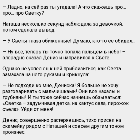
— Ладно, на сей раз ты угадала! А что скажешь про…
про… про Светку?
Наташа несколько секунд наблюдала за девочкой,
потом сделала вывод:
— У Светы глаза обиженные! Думаю, кто-то её обидел…
— Ну всё, теперь ты точно попала пальцем в небо! –
злорадно сказал Денис и направился к Свете.
Однако не успел он к ней приблизиться, как Света
замахала на него руками и крикнула:
— Не подходи ко мне, Дениска! Я больше не хочу
разговаривать с мальчишками! Они все нахалы и
грубияны! И ты тоже сейчас начнешь обзываться:
«Светка – задумчивая детка, на кактус села, пирожок
съела». Уйди от меня!
Денис, совершенно растерявшись, тихо присел на
скамейку рядом с Наташей и совсем другим тоном
произнёс: