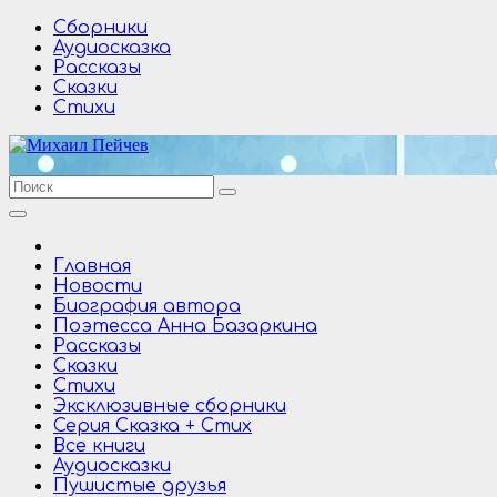
Перейти
Сборники
к
Аудиосказка
содержимому
Рассказы
Сказки
Стихи
Главная
Новости
Биография автора
Поэтесса Анна Базаркина
Рассказы
Сказки
Стихи
Эксклюзивные сборники
Серия Сказка + Стих
Все книги
Аудиосказки
Пушистые друзья