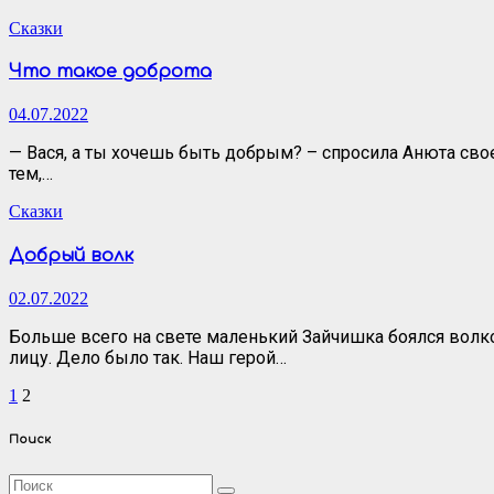
Сказки
Что такое доброта
04.07.2022
— Вася, а ты хочешь быть добрым? – спросила Анюта свое
тем,…
Сказки
Добрый волк
02.07.2022
Больше всего на свете маленький Зайчишка боялся волко
лицу. Дело было так. Наш герой…
Пагинация
1
2
записей
Поиск