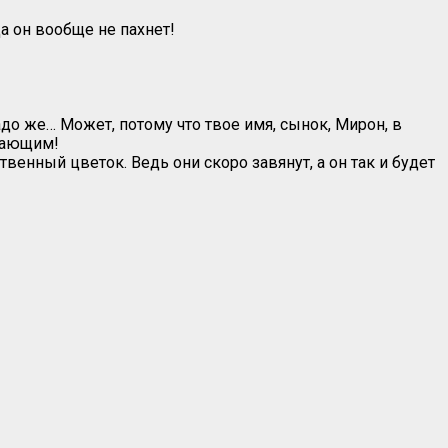
а он вообще не пахнет!
до же… Может, потому что твое имя, сынок, Мирон, в
ухающим!
енный цветок. Ведь они скоро завянут, а он так и будет