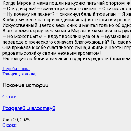
Когда Мирон и мама пошли на кухню пить чай с тортом, 
— Стыд и срам! – сказал красный тюльпан. – С каких эт
— Ну почему не пахнет? – хихикнул белый тюльпан. — Я яв
К общему веселью присоединились фиолетовый и розовый
Искусственный цветок весь сник и мечтал только об одн
В это время вернулись мама и Мирон, и мама взяла в рук
— Не может быть! – вдруг воскликнула она. – Бумажный 
переводе с греческого означает благоухающий? Ты свои
Она прижала к себе счастливого сына, а живые цветы пер
радовать хозяйку своим нежным ароматом!
Настоящая любовь и желание подарить радость ближнему
Навигация
Перебивашка
Говорящая лошадь
по
записям
Похожие истории
Сказки
Разделяй и властвуй
Июн 29, 2025
Сказки