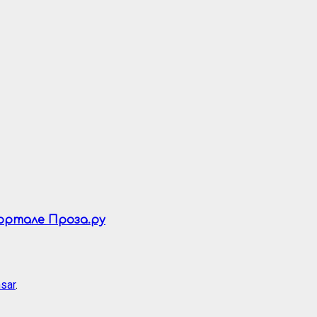
портале Проза.ру
sar
.