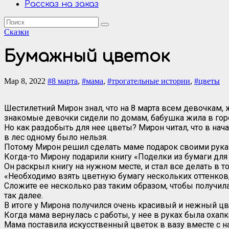
Рассказ на заказ
Сказки
Бумажный цветок
Мар 8, 2022
#8 марта
,
#мама
,
#трогательные истории
,
#цветы
Шестилетний Мирон знал, что на 8 марта всем девочкам,
знакомые девочки сидели по домам, бабушка жила в гор
Но как раздобыть для нее цветы? Мирон читал, что в нача
в лес одному было нельзя.
Потому Мирон решил сделать маме подарок своими рукам
Когда-то Мирону подарили книгу «Поделки из бумаги для д
Он раскрыл книгу на нужном месте, и стал все делать в то
«Необходимо взять цветную бумагу нескольких оттенков,
Сложите ее несколько раз таким образом, чтобы получила
так далее.
В итоге у Мирона получился очень красивый и нежный цве
Когда мама вернулась с работы, у нее в руках была охап
Мама поставила искусственный цветок в вазу вместе с н