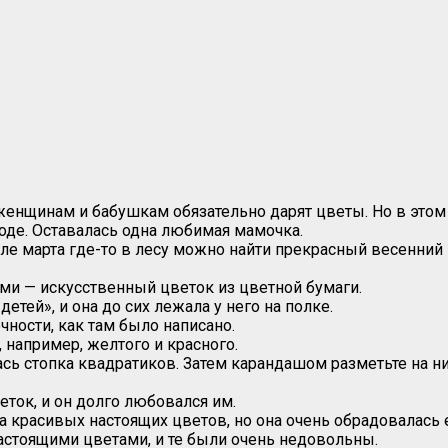
 женщинам и бабушкам обязательно дарят цветы. Но в этом
оде. Оставалась одна любимая мамочка.
ле марта где-то в лесу можно найти прекрасный весенний ц
и — искусственный цветок из цветной бумаги.
етей», и она до сих лежала у него на полке.
чности, как там было написано.
 например, желтого и красного.
сь стопка квадратиков. Затем карандашом разметьте на ни
ток, и он долго любовался им.
ка красивых настоящих цветов, но она очень обрадовалась 
астоящими цветами, и те были очень недовольны.