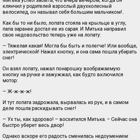
Митька успел забыть, что вчера вечером, когда он
клянчил у родителей взрослый двухколесный
велосипед, он называл себя большим мальчиком!..
Как бы то ни было, лопата стояла на крыльце в углу,
папа заранее достал ее из сарая. И Митька направил
свое недовольство теперь уже на лопату:
— Тяжелая какая! Могла бы быть и полегче! Или вообще,
электрической! Нажал кнопку, и она сама пошла убирать
снег!
Он взял лопату, нажал понарошку воображаемую
кнопку на ручке и зажужжал, как будто включился
мотор:
— Ж-ж-ж-ж!
И тут лопата задрожала, вырвалась из рук, и в самом
деле пошла раскидывать снег!
— Ух ты, как здорово! – восхитился Митька. – Сейчас она
быстро уберет весь двор!
Однако вскоре его радость сменилась недоумением: