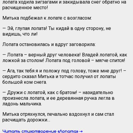
лопата ходила зигзагами и закидывала снег обратно на
расчищенное место!
Митька подбежал к лопате с возгласом:
— Эй, глупая лопата! Ты кидай в одну сторону, не
видишь, что ли!
Лопата остановилась и вдруг заговорила:
— Лопата – верный друг человека! Владей лопатой, как
ложкой за столом! Лопата под головой – мягче спится!
— Ага, так тебя я и положу под голову, тоже мне друг! –
сердито сказал Митька и тотчас получил от лопаты
большой ком снега.
— Дружи с лопатой, как с братом! – назидательно
произнесла лопата, и ее деревянная ручка легла в
ладонь мальчика.
Митька отряхнулся, печально вздохнул и сам стал
расчищать дорожки…
Читать стихотворение «Лопата» ⇢