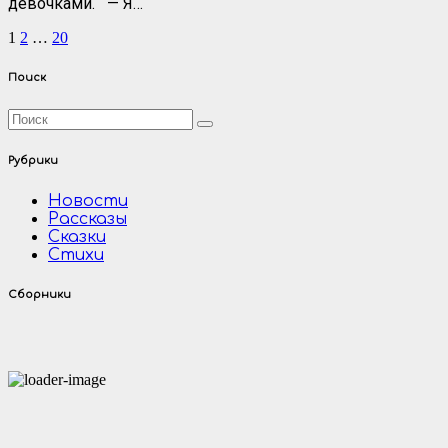
девочками. — Я…
Пагинация
1
2
…
20
записей
Поиск
Рубрики
Новости
Рассказы
Сказки
Стихи
Сборники