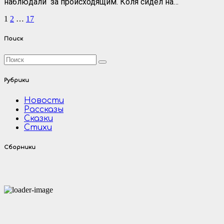
наблюдали за происходящим. Коля сидел на…
Пагинация
1
2
…
17
записей
Поиск
Рубрики
Новости
Рассказы
Сказки
Стихи
Сборники