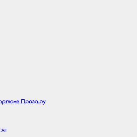
портале Проза.ру
sar
.