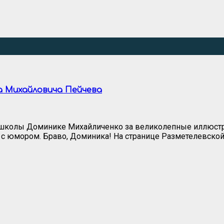
а Михайловича Пейчева
й школы Доминике Михайличенко за великолепные иллюст
и с юмором. Браво, Доминика! На странице Разметелевско