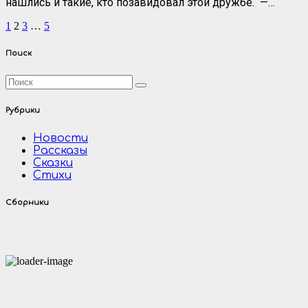
нашлись и такие, кто позавидовал этой дружбе. —…
Пагинация
1
2
3
…
5
записей
Поиск
Рубрики
Новости
Рассказы
Сказки
Стихи
Сборники