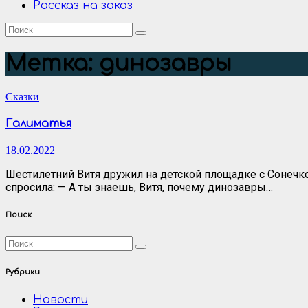
Рассказ на заказ
Метка:
динозавры
Сказки
Галиматья
18.02.2022
Шестилетний Витя дружил на детской площадке с Сонечко
спросила: — А ты знаешь, Витя, почему динозавры…
Поиск
Рубрики
Новости