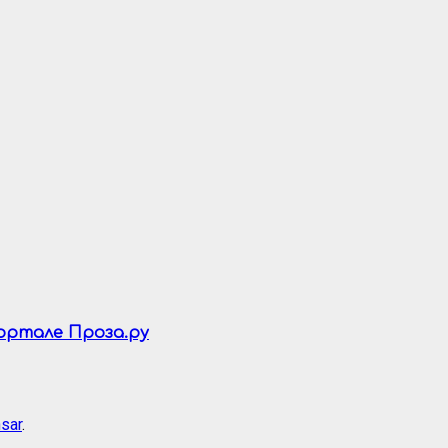
портале Проза.ру
sar
.