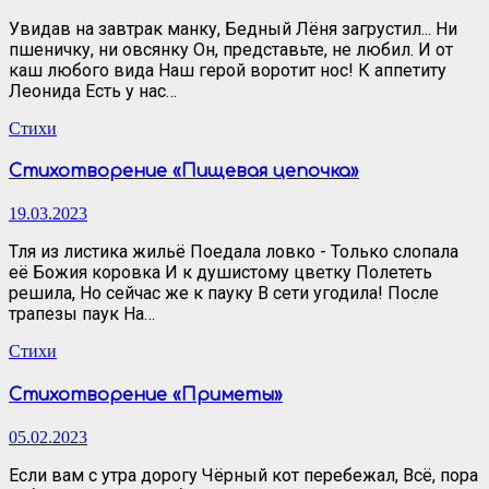
Увидав на завтрак манку, Бедный Лёня загрустил... Ни
пшеничку, ни овсянку Он, представьте, не любил. И от
каш любого вида Наш герой воротит нос! К аппетиту
Леонида Есть у нас…
Стихи
Стихотворение «Пищевая цепочка»
19.03.2023
Тля из листика жильё Поедала ловко - Только слопала
её Божия коровка И к душистому цветку Полететь
решила, Но сейчас же к пауку В сети угодила! После
трапезы паук На…
Стихи
Стихотворение «Приметы»
05.02.2023
Если вам с утра дорогу Чёрный кот перебежал, Всё, пора