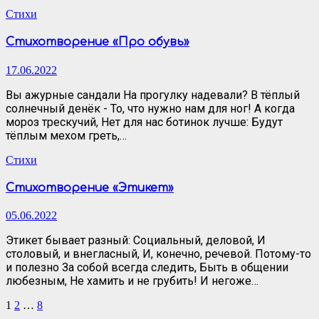
Стихи
Стихотворение «Про обувь»
17.06.2022
Вы ажурные сандали На прогулку надевали? В тёплый
солнечный денёк - То, что нужно нам для ног! А когда
мороз трескучий, Нет для нас ботинок лучше: Будут
тёплым мехом греть,…
Стихи
Стихотворение «Этикет»
05.06.2022
Этикет бывает разный: Социальный, деловой, И
столовый, и внегласный, И, конечно, речевой. Потому-то
и полезно За собой всегда следить, Быть в общении
любезным, Не хамить и не грубить! И негоже…
Пагинация
1
2
…
8