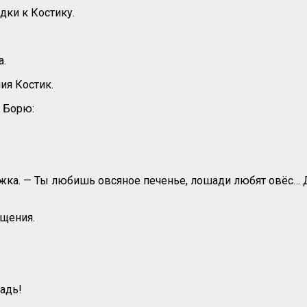
дки к Костику.
а.
ия Костик.
о Борю:
жка. — Ты любишь овсяное печенье, лошади любят овёс… Да
ощения.
шадь!