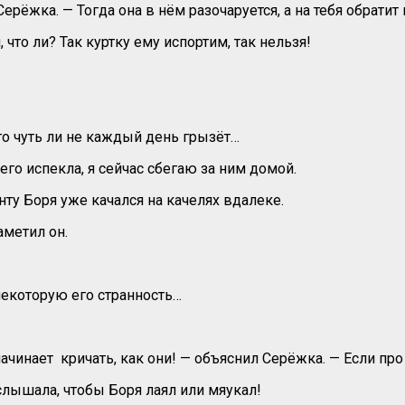
рёжка. — Тогда она в нём разочаруется, а на тебя обратит
что ли? Так куртку ему испортим, так нельзя!
его чуть ли не каждый день грызёт…
го испекла, я сейчас сбегаю за ним домой.
ту Боря уже качался на качелях вдалеке.
аметил он.
некоторую его странность…
ачинает кричать, как они! — объяснил Серёжка. — Если про 
 слышала, чтобы Боря лаял или мяукал!