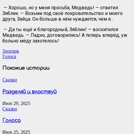
— Хорошо, но у меня просьба, Медведь! — ответил
Зяблик. — Возьми под своё покровительство и моего
друга, Зайца. Он больше в нём нуждается, чем я…
— Да ты ещё и благородный, Зяблик! — восхитился
Медведь. — Ладно, договорились! А теперь вперёд, уж
больно мёду захотелось!
Навигация
Зоопарк
Голоса
по
записям
Похожие истории
Сказки
Разделяй и властвуй
Июн 29, 2025
Сказки
Голоса
Июн 25, 2025