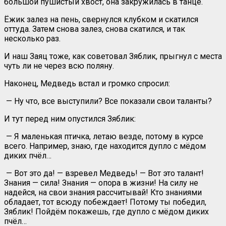
большой пушистый хвост, она закружилась в танце.
Ёжик залез на пень, свернулся клубком и скатился
оттуда. Затем снова залез, снова скатился, и так
несколько раз.
И наш Заяц тоже, как советовал Зяблик, прыгнул с места
чуть ли не через всю поляну.
Наконец, Медведь встал и громко спросил:
— Ну что, все выступили? Все показали свои таланты?
И тут перед ним опустился Зяблик:
— Я маленькая птичка, летаю везде, потому в курсе
всего. Например, знаю, где находится дупло с мёдом
диких пчёл…
— Вот это да! — взревел Медведь! — Вот это талант!
Знания — сила! Знания — опора в жизни! На силу не
надейся, на свои знания рассчитывай! Кто знаниями
обладает, тот всюду побеждает! Потому ты победил,
Зяблик! Пойдём покажешь, где дупло с мёдом диких
пчёл…