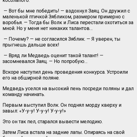
косолапого.
— Вот бы мне победить! — вздохнул Заяц. Он дружил с
маленькой птичкой Зябликом, размером примерно с
воробья. — Тогда бы Волк и Лиса перестали охотиться за
мной. Но у меня нет никаких талантов…
— Почему? — не согласился Зяблик. — Я уверен, ты
прыгнешь дальше всех!
— Вряд ли Медведь оценит такой талант! —
засомневался Заяц. — Но попробую…
Вскоре наступил день проведения конкурса. Устроили
его на обширной поляне.
Медведь уселся на высокий пень посреди поляны и дал
команду начинать.
Первым выступил Волк. Он поднял морду кверху и
завыл: «У-у-у! У-у-у! У-у-у!»
Это он так пел, старался вывести мелодию.
Затем Лиса встала на задние лапы. Опираясь на свой