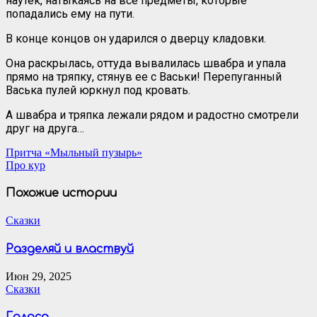
наутёк, натыкаясь на все предметы, которые
попадались ему на пути.
В конце концов он ударился о дверцу кладовки.
Она раскрылась, оттуда вывалилась швабра и упала
прямо на тряпку, стянув ее с Васьки! Перепуганный
Васька пулей юркнул под кровать.
А швабра и тряпка лежали рядом и радостно смотрели
друг на друга…
Навигация
Притча «Мыльный пузырь»
Про кур
по
записям
Похожие истории
Сказки
Разделяй и властвуй
Июн 29, 2025
Сказки