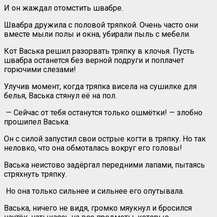
И он жаждал отомстить швабре.
Швабра дружила с половой тряпкой. Очень часто они
вместе мыли полы и окна, убирали пыль с мебели.
Кот Васька решил разорвать тряпку в клочья. Пусть
швабра останется без верной подруги и поплачет
горючими слезами!
Улучив момент, когда тряпка висела на сушилке для
белья, Васька стянул её на пол.
— Сейчас от тебя останутся только ошмётки! — злобно
прошипел Васька.
Он с силой запустил свои острые когти в тряпку. Но так
неловко, что она обмоталась вокруг его головы!
Васька неистово задёргал передними лапами, пытаясь
стряхнуть тряпку.
Но она только сильнее и сильнее его опутывала.
Васька, ничего не видя, громко мяукнул и бросился