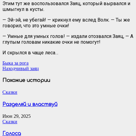
Этим тут же воспользовался Заяц, который вырвался и
шмыгнул в кусты.
— Эй-эй, не убегай! — крикнул ему вслед Волк. — Ты же
говорил, что это умные очки!
— Умные для умных голов! — издали отозвался Заяц, — А
глупым головам никакие очки не помогут!
И скрылся в чаще леса…
Навигация
Быка за рога
Находчивый заяц
по
записям
Похожие истории
Сказки
Разделяй и властвуй
Июн 29, 2025
Сказки
Голоса