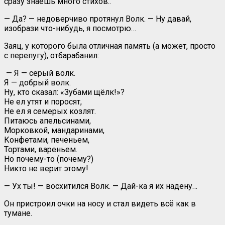
сразу знаешь много стихов..
— Да? — недоверчиво протянул Волк. — Ну давай,
изобрази что-нибудь, я посмотрю…
Заяц, у которого была отличная память (а может, просто
с перепугу), отбарабанил:
— Я — серый волк.
Я — добрый волк.
Ну, кто сказал: «Зубами щёлк!»?
Не ел утят и поросят,
Не ел я семерых козлят.
Питаюсь апельсинами,
Морковкой, мандаринами,
Конфетами, печеньем,
Тортами, вареньем.
Но почему-то (почему?)
Никто не верит этому!
— Ух ты! — восхитился Волк. — Дай-ка я их надену…
Он пристроил очки на носу и стал видеть всё как в
тумане.