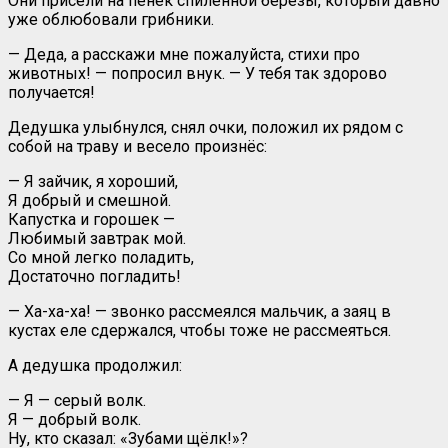
Они присели на пенёк спиленной берёзы, который давно
уже облюбовали грибники.
— Деда, а расскажи мне пожалуйста, стихи про
животных! — попросил внук. — У тебя так здорово
получается!
Дедушка улыбнулся, снял очки, положил их рядом с
собой на траву и весело произнёс:
— Я зайчик, я хороший,
Я добрый и смешной.
Капустка и горошек —
Любимый завтрак мой.
Со мной легко поладить,
Достаточно погладить!
— Ха-ха-ха! — звонко рассмеялся мальчик, а заяц в
кустах еле сдержался, чтобы тоже не рассмеяться.
А дедушка продолжил:
— Я — серый волк.
Я — добрый волк.
Ну, кто сказал: «Зубами щёлк!»?