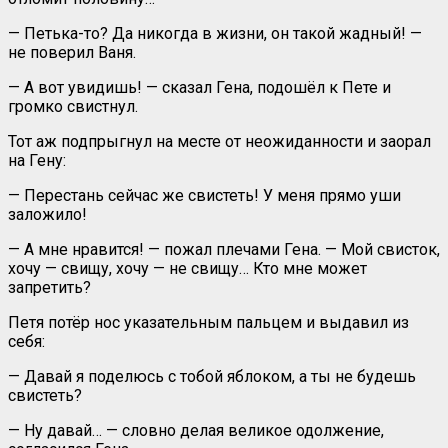
— Петька-то? Да никогда в жизни, он такой жадный! —
не поверил Ваня.
— А вот увидишь! — сказал Гена, подошёл к Пете и
громко свистнул.
Тот аж подпрыгнул на месте от неожиданности и заорал
на Гену:
— Перестань сейчас же свистеть! У меня прямо уши
заложило!
— А мне нравится! — пожал плечами Гена. — Мой свисток,
хочу — свищу, хочу — не свищу… Кто мне может
запретить?
Петя потёр нос указательным пальцем и выдавил из
себя:
— Давай я поделюсь с тобой яблоком, а ты не будешь
свистеть?
— Ну давай… — словно делая великое одолжение,