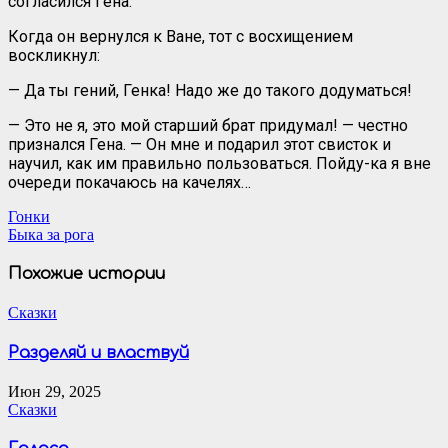
согласился Гена.
Когда он вернулся к Ване, тот с восхищением
воскликнул:
— Да ты гений, Генка! Надо же до такого додуматься!
— Это не я, это мой старший брат придумал! — честно
признался Гена. — Он мне и подарил этот свисток и
научил, как им правильно пользоваться. Пойду-ка я вне
очереди покачаюсь на качелях…
Навигация
Гонки
Быка за рога
по
записям
Похожие истории
Сказки
Разделяй и властвуй
Июн 29, 2025
Сказки