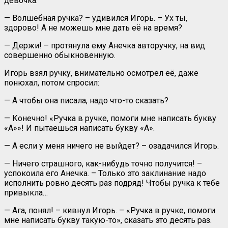
девочка.
— Волшебная ручка? – удивился Игорь. – Ух ты,
здорово! А не можешь мне дать её на время?
— Держи! – протянула ему Анечка авторучку, на вид
совершенно обыкновенную.
Игорь взял ручку, внимательно осмотрел её, даже
понюхал, потом спросил:
— А чтобы она писала, надо что-то сказать?
— Конечно! «Ручка в ручке, помоги мне написать букву
«А»»! И пытаешься написать букву «А».
— А если у меня ничего не выйдет? – озадачился Игорь.
— Ничего страшного, как-нибудь точно получится! –
успокоила его Анечка. – Только это заклинание надо
исполнить ровно десять раз подряд! Чтобы ручка к тебе
привыкла…
— Ага, понял! – кивнул Игорь. – «Ручка в ручке, помоги
мне написать букву такую-то», сказать это десять раз.