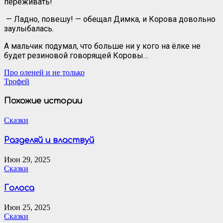
переживать!
— Ладно, повешу! — обещал Димка, и Корова довольно
заулыбалась.
А мальчик подумал, что больше ни у кого на ёлке не
будет резиновой говорящей Коровы…
Навигация
Про оленей и не только
Трофей
по
записям
Похожие истории
Сказки
Разделяй и властвуй
Июн 29, 2025
Сказки
Голоса
Июн 25, 2025
Сказки