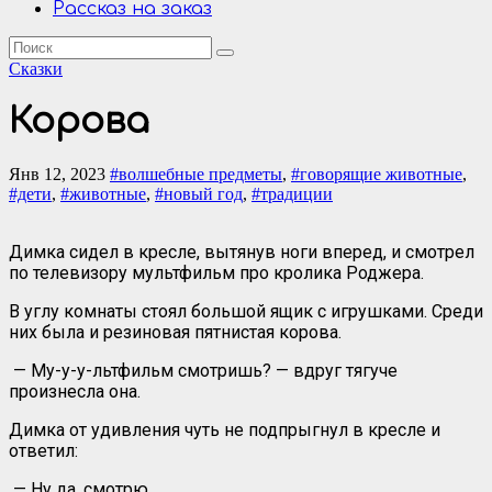
Рассказ на заказ
Сказки
Корова
Янв 12, 2023
#волшебные предметы
,
#говорящие животные
,
#дети
,
#животные
,
#новый год
,
#традиции
Димка сидел в кресле, вытянув ноги вперед, и смотрел
по телевизору мультфильм про кролика Роджера.
В углу комнаты стоял большой ящик с игрушками. Среди
них была и резиновая пятнистая корова.
— Му-у-у-льтфильм смотришь? — вдруг тягуче
произнесла она.
Димка от удивления чуть не подпрыгнул в кресле и
ответил:
— Ну да, смотрю…