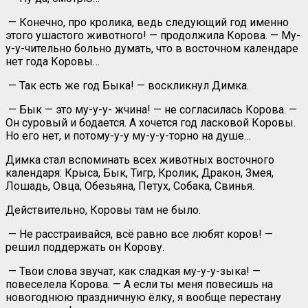
— Конечно, про кролика, ведь следующий год именно
этого ушастого животного! — продолжила Корова. — Му-
у-у-чительно больно думать, что в восточном календаре
нет года Коровы…
— Так есть же год Быка! — воскликнул Димка.
— Бык — это му-у-у- жчина! — не согласилась Корова. —
Он суровый и бодается. А хочется год ласковой Коровы.
Но его нет, и потому-у-у му-у-у-торно на душе…
Димка стал вспоминать всех животных восточного
календаря: Крыса, Бык, Тигр, Кролик, Дракон, Змея,
Лошадь, Овца, Обезьяна, Петух, Собака, Свинья.
Действительно, Коровы там не было.
— Не расстраивайся, всё равно все любят коров! —
решил поддержать он Корову.
— Твои слова звучат, как сладкая му-у-у-зыка! —
повеселела Корова. — А если ты меня повесишь на
новогоднюю праздничную ёлку, я вообще перестану