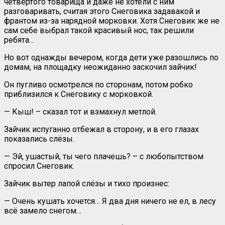
четвертого товарища и даже не хотели с ним
разговаривать, считая этого Снеговика задавакой и
франтом из-за нарядной морковки. Хотя Снеговик же не
сам себе выбрал такой красивый нос, так решили
ребята…
Но вот однажды вечером, когда дети уже разошлись по
домам, на площадку неожиданно заскочил зайчик!
Он пугливо осмотрелся по сторонам, потом робко
приблизился к Снеговику с морковкой.
— Кыш! – сказал тот и взмахнул метлой.
Зайчик испуганно отбежал в сторону, и в его глазах
показались слёзы.
— Эй, ушастый, ты чего плачешь? – с любопытством
спросил Снеговик.
Зайчик вытер лапой слёзы и тихо произнес:
— Очень кушать хочется… Я два дня ничего не ел, в лесу
всё замело снегом…