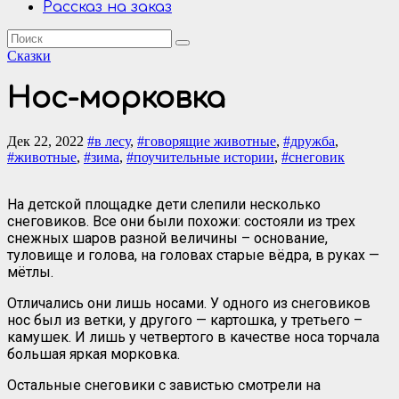
Рассказ на заказ
Сказки
Нос-морковка
Дек 22, 2022
#в лесу
,
#говорящие животные
,
#дружба
,
#животные
,
#зима
,
#поучительные истории
,
#снеговик
На детской площадке дети слепили несколько
снеговиков. Все они были похожи: состояли из трех
снежных шаров разной величины – основание,
туловище и голова, на головах старые вёдра, в руках —
мётлы.
Отличались они лишь носами. У одного из снеговиков
нос был из ветки, у другого — картошка, у третьего –
камушек. И лишь у четвертого в качестве носа торчала
большая яркая морковка.
Остальные снеговики с завистью смотрели на