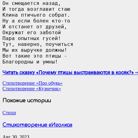
Он смещается назад,

И тогда возглавит стаю

Клина птичьего собрат.

Ну а если болен кто-то 

И отстанет от друзей,

Окружат его заботой

Пара опытных гусей!

Тут, наверно, поучиться

Мы их выручке должны!

Вот такие это птицы -

Благородны и умны!
Читать сказку «Почему птицы выстраиваются в косяк?» 
Навигация
Стихотворение «Про обувь»
Стихотворение «Кузнечик»
по
записям
Похожие истории
Стихи
Стихотворение «Иголка»
Авг 30, 2023