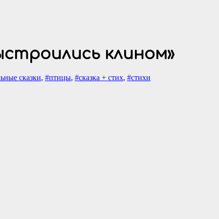
ыстроились клином»
льные сказки
,
#птицы
,
#сказка + стих
,
#стихи