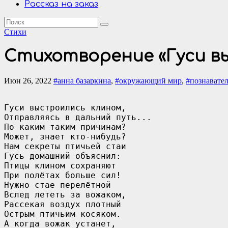
Рассказ на заказ
Стихи
Стихотворение «Гуси в
Июн 26, 2022
#анна базаркина
,
#окружающий мир
,
#познавате
Гуси выстроились клином,

Отправляясь в дальний путь...

По каким таким причинам?

Может, знает кто-нибудь?

Нам секреты птичьей стаи

Гусь домашний объяснил:

Птицы клином сохраняют

При полётах больше сил!

Нужно стае перелётной

Вслед лететь за вожаком,

Рассекая воздух плотный

Острым птичьим косяком.

А когда вожак устанет,
