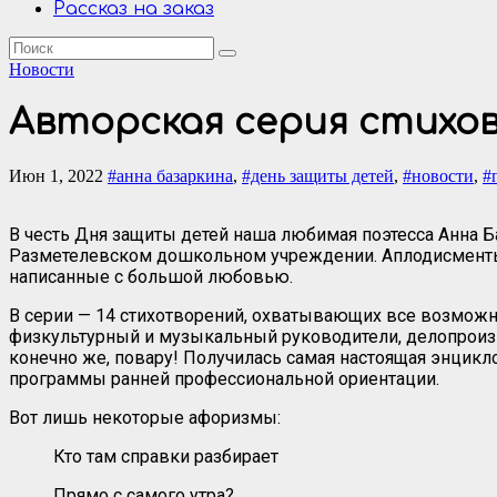
Рассказ на заказ
Новости
Авторская серия стихов
Июн 1, 2022
#анна базаркина
,
#день защиты детей
,
#новости
,
#
В честь Дня защиты детей наша любимая поэтесса Анна Б
Разметелевском дошкольном учреждении. Аплодисменты 
написанные с большой любовью.
В серии — 14 стихотворений, охватывающих все возможны
физкультурный и музыкальный руководители, делопроизв
конечно же, повару! Получилась самая настоящая энцикл
программы ранней профессиональной ориентации.
Вот лишь некоторые афоризмы:
Кто там справки разбирает
Прямо с самого утра?