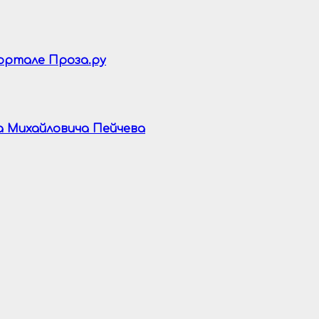
портале Проза.ру
а Михайловича Пейчева