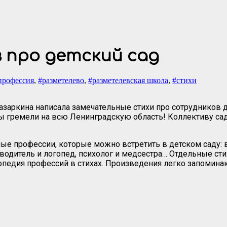
 про детский сад
профессия
,
#разметелево
,
#разметелевская школа
,
#стихи
азаркина написала замечательные стихи про сотрудников д
гремели на всю Ленинградскую область! Коллективу сади
е профессии, которые можно встретить в детском саду: в
одитель и логопед, психолог и медсестра… Отдельные сти
опедия профессий в стихах. Произведения легко запоминаю