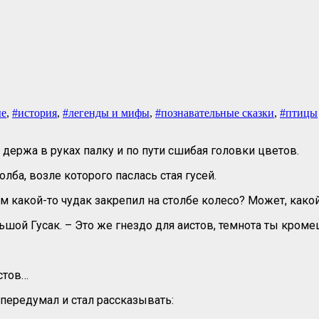
ые
,
#история
,
#легенды и мифы
,
#познавательные сказки
,
#птицы
держа в руках палку и по пути сшибая головки цветов.
лба, возле которого паслась стая гусей.
ачем какой-то чудак закрепил на столбе колесо? Может, как
шой Гусак. – Это же гнездо для аистов, темнота ты кроме
стов…
передумал и стал рассказывать: