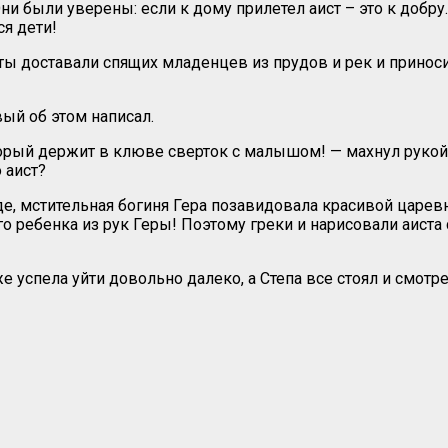
и были уверены: если к дому прилетел аист – это к добру.
ся дети!
исты доставали спящих младенцев из прудов и рек и прино
вый об этом написал.
торый держит в клюве сверток с малышом! — махнул рукой С
 аист?
нде, мстительная богиня Гера позавидовала красивой царевн
его ребенка из рук Геры! Поэтому греки и нарисовали аист
же успела уйти довольно далеко, а Степа все стоял и смотр