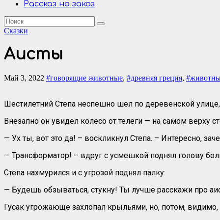
Рассказ на заказ
Сказки
Аисты
Май 3, 2022
#говорящие животные
,
#древняя греция
,
#животн
Шестилетний Степа неспешно шел по деревенской улице, 
Внезапно он увидел колесо от телеги — на самом верху сто
— Ух ты, вот это да! – воскликнул Степа. – Интересно, з
— Трансформатор! – вдруг с усмешкой поднял голову боль
Степа нахмурился и с угрозой поднял палку:
— Будешь обзываться, стукну! Ты лучше расскажи про аи
Гусак угрожающе захлопал крыльями, но, потом, видимо, 