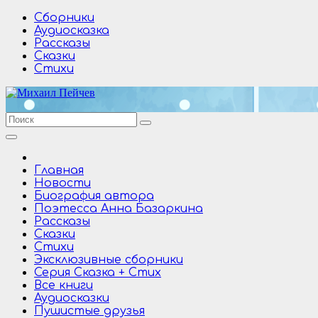
Перейти
Сборники
к
Аудиосказка
содержимому
Рассказы
Сказки
Стихи
Главная
Новости
Биография автора
Поэтесса Анна Базаркина
Рассказы
Сказки
Стихи
Эксклюзивные сборники
Серия Сказка + Стих
Все книги
Аудиосказки
Пушистые друзья