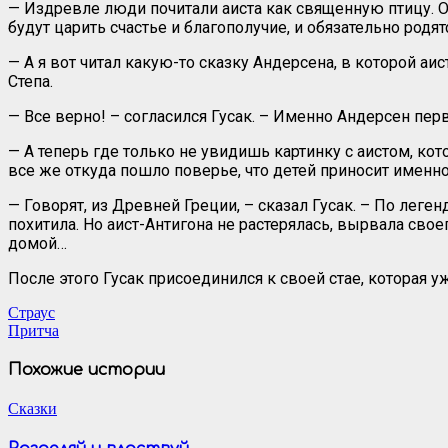
— Издревле люди почитали аиста как священную птицу. Он
будут царить счастье и благополучие, и обязательно родят
— А я вот читал какую-то сказку Андерсена, в которой а
Степа.
— Все верно! – согласился Гусак. – Именно Андерсен пер
— А теперь где только не увидишь картинку с аистом, ко
все же откуда пошло поверье, что детей приносит именно
— Говорят, из Древней Греции, – сказал Гусак. – По леге
похитила. Но аист-Антигона не растерялась, вырвала сво
домой…
После этого Гусак присоединился к своей стае, которая у
Навигация
Страус
Притча
по
записям
Похожие истории
Сказки