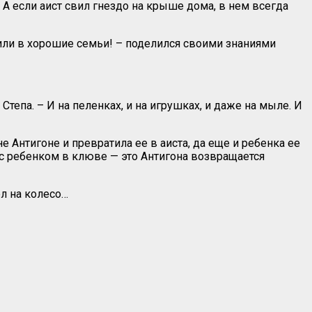
 А если аист свил гнездо на крыше дома, в нем всегда
сили в хорошие семьи! – поделился своими знаниями
тепа. – И на пеленках, и на игрушках, и даже на мыле. И
е Антигоне и превратила ее в аиста, да еще и ребенка ее
а с ребенком в клюве — это Антигона возвращается
ел на колесо…