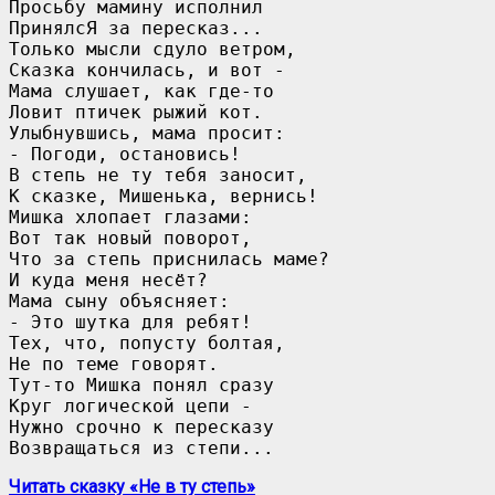
Просьбу мамину исполнил

ПринялсЯ за пересказ...

Только мысли сдуло ветром,

Сказка кончилась, и вот -

Мама слушает, как где-то 

Ловит птичек рыжий кот.

Улыбнувшись, мама просит:

- Погоди, остановись!

В степь не ту тебя заносит,

К сказке, Мишенька, вернись!

Мишка хлопает глазами:

Вот так новый поворот,

Что за степь приснилась маме?

И куда меня несёт?

Мама сыну объясняет:

- Это шутка для ребят!

Тех, что, попусту болтая,

Не по теме говорят.

Тут-то Мишка понял сразу

Круг логической цепи -

Нужно срочно к пересказу

Возвращаться из степи...
Читать сказку «Не в ту степь»