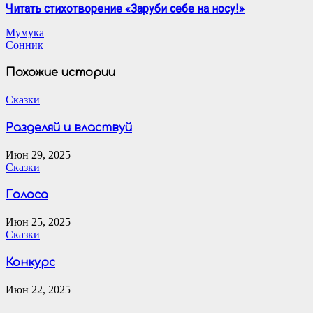
Читать стихотворение «Заруби себе на носу!»
Навигация
Мумука
Сонник
по
записям
Похожие истории
Сказки
Разделяй и властвуй
Июн 29, 2025
Сказки
Голоса
Июн 25, 2025
Сказки
Конкурс
Июн 22, 2025