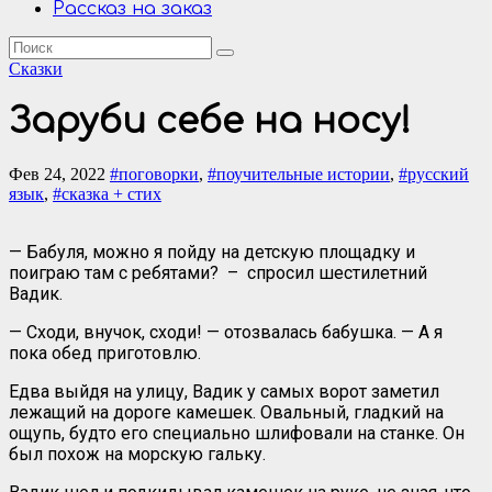
Рассказ на заказ
Сказки
Заруби себе на носу!
Фев 24, 2022
#поговорки
,
#поучительные истории
,
#русский
язык
,
#сказка + стих
— Бабуля, можно я пойду на детскую площадку и
поиграю там с ребятами? – спросил шестилетний
Вадик.
— Сходи, внучок, сходи! — отозвалась бабушка. — А я
пока обед приготовлю.
Едва выйдя на улицу, Вадик у самых ворот заметил
лежащий на дороге камешек. Овальный, гладкий на
ощупь, будто его специально шлифовали на станке. Он
был похож на морскую гальку.