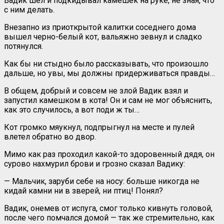
Вадик шел и подкидывал камешек на руке, не зная, что
с ним делать.
Внезапно из приоткрытой калитки соседнего дома
вышел черно-белый кот, вальяжно зевнул и сладко
потянулся.
Как бы ни стыдно было рассказывать, что произошло
дальше, но увы, мы должны придерживаться правды…
В общем, добрый и совсем не злой Вадик взял и
запустил камешком в кота! Он и сам не мог объяснить,
как это случилось, а вот поди ж ты…
Кот громко мяукнул, подпрыгнул на месте и пулей
влетел обратно во двор.
Мимо как раз проходил какой-то здоровенный дядя, он
сурово нахмурил брови и грозно сказал Вадику:
— Мальчик, заруби себе на носу: больше никогда не
кидай камни ни в зверей, ни птиц! Понял?
Вадик, онемев от испуга, смог только кивнуть головой,
после чего помчался домой — так же стремительно, как