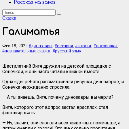
Рассказ на заказ
Сказки
Галиматья
Фев 18, 2022
#динозавры
,
#история
,
#котики
,
#поговорки
,
#познавательные сказки
,
#русский язык
Шестилетний Витя дружил на детской площадке с
Сонечкой, и они часто читали книжки вместе.
Однажды ребята рассматривали рисунки динозавров, и
Сонечка неожиданно спросила:
— А ты знаешь, Витя, почему динозавры вымерли?
Витя, которого этот вопрос застал врасплох, стал
фантазировать:
— Ну, значит, они слопали всех животных поменьше, а
потом умерли с голоду! Это же сколько пропитания