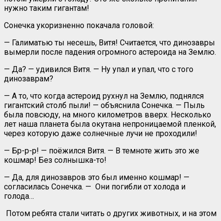
нужно таким гигантам!
Сонечка укоризненно покачала головой:
— Галиматью ты несешь, Витя! Считается, что динозавры
вымерли после падения огромного астероида на Землю.
— Да? — удивился Витя. — Ну упал и упал, что с того
динозаврам?
— А то, что когда астероид рухнул на Землю, поднялся
гигантский столб пыли! — объяснила Сонечка. — Пыль
была повсюду, на много километров вверх. Несколько
лет наша планета была окутана непроницаемой пленкой,
через которую даже солнечные лучи не проходили!
— Бр-р-р! — поёжился Витя. — В темноте жить это же
кошмар! Без солнышка-то!
— Да, для динозавров это был именно кошмар! —
согласилась Сонечка. — Они погибли от холода и
голода…
Потом ребята стали читать о других животных, и на этом