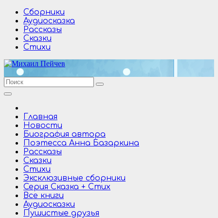
Перейти
Сборники
к
Аудиосказка
содержимому
Рассказы
Сказки
Стихи
Главная
Новости
Биография автора
Поэтесса Анна Базаркина
Рассказы
Сказки
Стихи
Эксклюзивные сборники
Серия Сказка + Стих
Все книги
Аудиосказки
Пушистые друзья