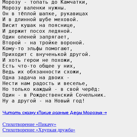
Морозу - топать до Камчатки,

Морозу валенки нужны.

Он в тёплой шапке, рукавицах

И в длинной шубе меховой.

Висит кушак на пояснице,

И держит посох ледяной.

Один оленей запрягает,

Второй - на тройке вороной.

Кому-то эльфы помогают,

Приходит с внученькой другой.

И хоть герои не похожи,

Есть что-то общее у них,

Ведь их обязанности схожи,

Одна задача на двоих -

Нести нам радость и веселье,

Но только каждый - в свой черёд:

Один - в Рождественский Сочельник.

Читать сказку «Такие разные Деды Морозы» ⇢
Навигация
Стихотворение «Пикачу»
Стихотворение «Хрупкая дружба»
по