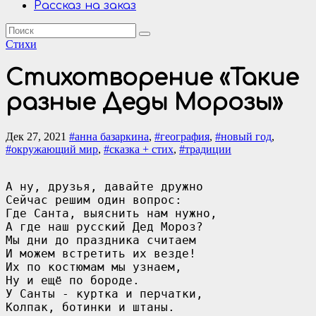
Рассказ на заказ
Стихи
Стихотворение «Такие
разные Деды Морозы»
Дек 27, 2021
#анна базаркина
,
#география
,
#новый год
,
#окружающий мир
,
#сказка + стих
,
#традиции
А ну, друзья, давайте дружно

Сейчас решим один вопрос:

Где Санта, выяснить нам нужно,

А где наш русский Дед Мороз?

Мы дни до праздника считаем

И можем встретить их везде!

Их по костюмам мы узнаем,

Ну и ещё по бороде.

У Санты - куртка и перчатки,

Колпак, ботинки и штаны.
