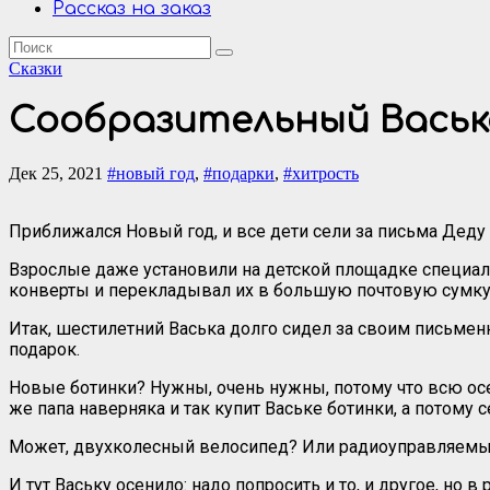
Рассказ на заказ
Сказки
Сообразительный Васьк
Дек 25, 2021
#новый год
,
#подарки
,
#хитрость
Приближался Новый год, и все дети сели за письма Деду 
Взрослые даже установили на детской площадке специал
конверты и перекладывал их в большую почтовую сумку
Итак, шестилетний Васька долго сидел за своим письменн
подарок.
Новые ботинки? Нужны, очень нужны, потому что всю осен
же папа наверняка и так купит Ваське ботинки, а потому 
Может, двухколесный велосипед? Или радиоуправляемы
И тут Ваську осенило: надо попросить и то, и другое, но в