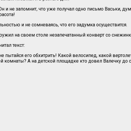
н и не запомнит, что уже получал одно письмо Васьки, ду
расота!
льностью и не сомневаясь, что его задумка осуществится.
ружил на своем столе незапечатанный конверт со снежинк
итал текст:
не пытайся его обхитрить! Какой велосипед, какой вертоле
й комнаты? А на детской площадке кто довел Валечку до с