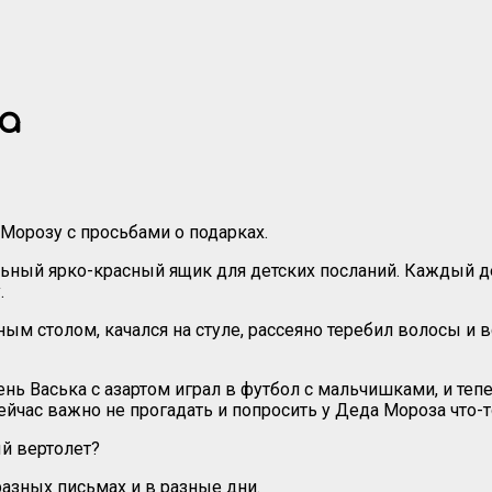
а
Морозу с просьбами о подарках.
ьный ярко-красный ящик для детских посланий. Каждый д
.
ым столом, качался на стуле, рассеяно теребил волосы и в
ь Васька с азартом играл в футбол с мальчишками, и тепе
сейчас важно не прогадать и попросить у Деда Мороза что-т
й вертолет?
 разных письмах и в разные дни.