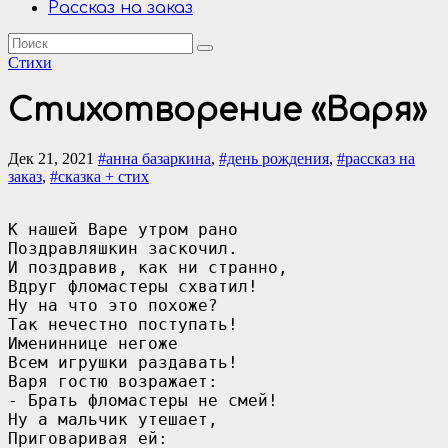
Рассказ на заказ
Стихи
Стихотворение «Варя»
Дек 21, 2021
#анна базаркина
,
#день рождения
,
#рассказ на
заказ
,
#сказка + стих
К нашей Варе утром рано

Поздравляшкин заскочил.

И поздравив, как ни странно,

Вдруг фломастеры схватил!

Ну на что это похоже?

Так нечестно поступать!

Имениннице негоже

Всем игрушки раздавать!

Варя гостю возражает:

- Брать фломастеры не смей!

Ну а мальчик утешает,

Приговаривая ей:
