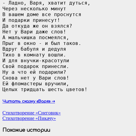
- Ладно, Варя, хватит дуться,

Через несколько минут

В вашем доме все проснутся

И подарки принесут!

Да откуда же он взялся? 

Нет у Вари даже слов!

А мальчишка посмеялся,

Прыг в окно - и был таков.

Вдруг бабуля и дедуля

Тихо в комнату вошли.

И для внучки-красотули

Свой подарок принесли.

Ну а что ей подарили?

Снова нет у Вари слов!

Ей фломастеры вручили,

Целых тридцать шесть цветов!
Читать сказку «Варя» ⇢
Навигация
Стихотворение «Снеговик»
Стихотворение «Пикачу»
по
записям
Похожие истории