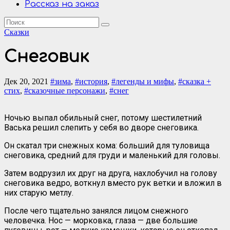
Рассказ на заказ
Сказки
Снеговик
Дек 20, 2021
#зима
,
#история
,
#легенды и мифы
,
#сказка +
стих
,
#сказочные персонажи
,
#снег
Ночью выпал обильный снег, потому шестилетний
Васька решил слепить у себя во дворе снеговика.
Он скатал три снежных кома: больший для туловища
снеговика, средний для груди и маленький для головы.
Затем водрузил их друг на друга, нахлобучил на голову
снеговика ведро, воткнул вместо рук ветки и вложил в
них старую метлу.
После чего тщательно занялся лицом снежного
человечка. Нос — морковка, глаза — две большие