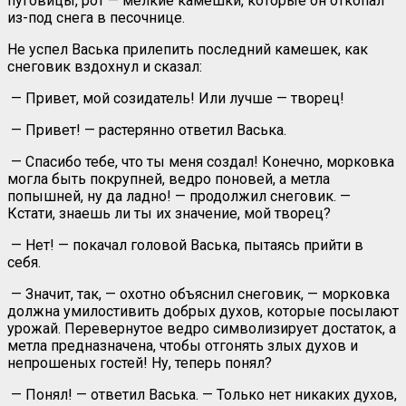
пуговицы, рот — мелкие камешки, которые он откопал
из-под снега в песочнице.
Не успел Васька прилепить последний камешек, как
снеговик вздохнул и сказал:
— Привет, мой созидатель! Или лучше — творец!
— Привет! — растерянно ответил Васька.
— Спасибо тебе, что ты меня создал! Конечно, морковка
могла быть покрупней, ведро поновей, а метла
попышней, ну да ладно! — продолжил снеговик. —
Кстати, знаешь ли ты их значение, мой творец?
— Нет! — покачал головой Васька, пытаясь прийти в
себя.
— Значит, так, — охотно объяснил снеговик, — морковка
должна умилостивить добрых духов, которые посылают
урожай. Перевернутое ведро символизирует достаток, а
метла предназначена, чтобы отгонять злых духов и
непрошеных гостей! Ну, теперь понял?
— Понял! — ответил Васька. — Только нет никаких духов,