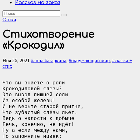
Рассказ на заказ
Стихи
Стихотворение
«Крокодил»
Ноя 26, 2021
#анна базаркина
,
#окружающий мир
,
#сказка +
стих
Что вы знаете о роли

Крокодиловой слезы?

Это вывод лишней соли

Из особой железы!

И не верьте старой притче,

Что зубастый слёзы льёт.

Ведь о жалости к добыче

Речь, конечно, не идёт!

Ну а если между нами,

То запомните навек:
